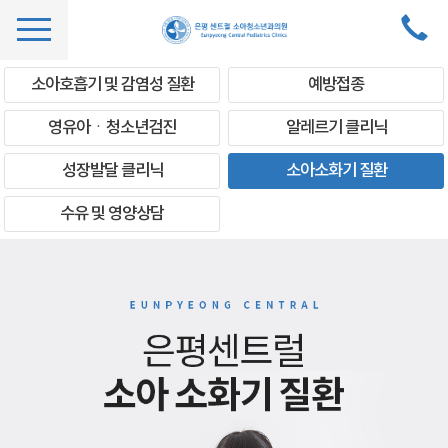
소아호흡기 및 감염성 질환
예방접종
영유아ㆍ청소년검진
알레르기 클리닉
성장발달 클리닉
소아소화기 질환
수유 및 영양상담