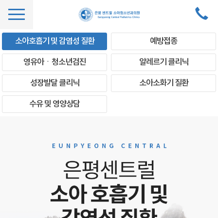
소아호흡기 및 감염성 질환
예방접종
영유아ㆍ청소년검진
알레르기 클리닉
성장발달 클리닉
소아소화기 질환
수유 및 영양상담